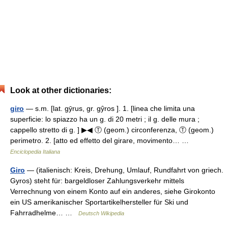
Look at other dictionaries:
giro
— s.m. [lat. gȳrus, gr. gŷros ]. 1. [linea che limita una
superficie: lo spiazzo ha un g. di 20 metri ; il g. delle mura ;
cappello stretto di g. ] ▶◀ Ⓣ (geom.) circonferenza, Ⓣ (geom.)
perimetro. 2. [atto ed effetto del girare, movimento… …
Enciclopedia Italiana
Giro
— (italienisch: Kreis, Drehung, Umlauf, Rundfahrt von griech.
Gyros) steht für: bargeldloser Zahlungsverkehr mittels
Verrechnung von einem Konto auf ein anderes, siehe Girokonto
ein US amerikanischer Sportartikelhersteller für Ski und
Fahrradhelme… …
Deutsch Wikipedia