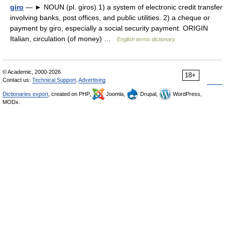
giro
— ► NOUN (pl. giros) 1) a system of electronic credit transfer
involving banks, post offices, and public utilities. 2) a cheque or
payment by giro, especially a social security payment. ORIGIN
Italian, circulation (of money) …
English terms dictionary
© Academic, 2000-2026
18+
Contact us:
Technical Support
,
Advertising
Dictionaries export
, created on PHP,
Joomla,
Drupal,
WordPress,
MODx.