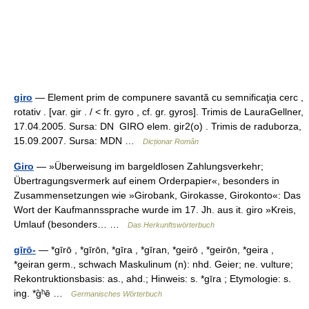
giro
— Element prim de compunere savantă cu semnificaţia cerc ,
rotativ . [var. gir . / < fr. gyro , cf. gr. gyros]. Trimis de LauraGellner,
17.04.2005. Sursa: DN GIRO elem. gir2(o) . Trimis de raduborza,
15.09.2007. Sursa: MDN …
Dicționar Român
Giro
— »Überweisung im bargeldlosen Zahlungsverkehr;
Übertragungsvermerk auf einem Orderpapier«, besonders in
Zusammensetzungen wie »Girobank, Girokasse, Girokonto«: Das
Wort der Kaufmannssprache wurde im 17. Jh. aus it. giro »Kreis,
Umlauf (besonders… …
Das Herkunftswörterbuch
gīrō-
— *gīrō , *gīrōn, *gīra , *gīran, *geirō , *geirōn, *geira ,
*geiran germ., schwach Maskulinum (n): nhd. Geier; ne. vulture;
Rekontruktionsbasis: as., ahd.; Hinweis: s. *gīra ; Etymologie: s.
ing. *g̑ʰē …
Germanisches Wörterbuch