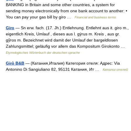
BANKING in Britain and some other countries, a system for
sending money electronically from one bank account to another: •
You can pay your gas bill by giro …
Financial and business terms
Giro
— Sn erw. fach. (17. Jh.) Entlehnung. Entlehnt aus it. giro m.,
eigentlich Kreis, Umlauf , dieses aus l. gӯrus m. Kreis , aus gr.
gỹros m. Bezeichnet wird damit der Umlauf der bargeldlosen
Zahlungsmittel; geläufig vor allem das Kompositum Girokonto …
Etymologisches Wörterbuch der deutschen sprache
Girò B&B
— (Катания,Италия) Категория отеля: Адрес: Via
Antonino Di Sangiuliano 82, 95131 Катания, Ит …
Каталог отелей