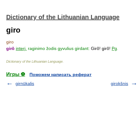
Dictionary of the Lithuanian Language
giro
giro
girõ
interj.
raginimo žodis gyvulius girdant:
Girõ! girõ!
Pg
.
Dictionary of the Lithuanian Language
.
Игры ⚽
Поможем написать реферат
girnūkalis
girokšnis