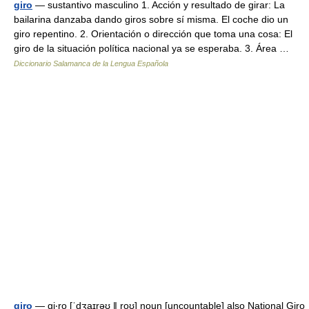
giro
— sustantivo masculino 1. Acción y resultado de girar: La
bailarina danzaba dando giros sobre sí misma. El coche dio un
giro repentino. 2. Orientación o dirección que toma una cosa: El
giro de la situación política nacional ya se esperaba. 3. Área …
Diccionario Salamanca de la Lengua Española
giro
— gi‧ro [ˈdʒaɪrəʊ ǁ roʊ] noun [uncountable] also National Giro